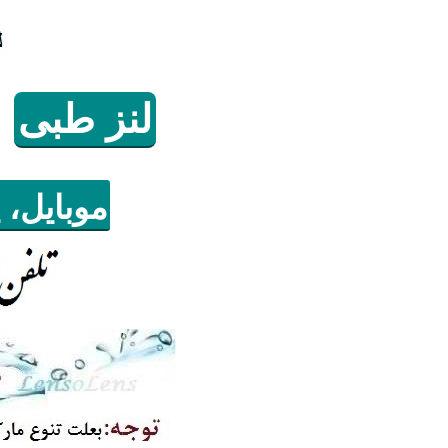
لنز
طبی
موبایل، 