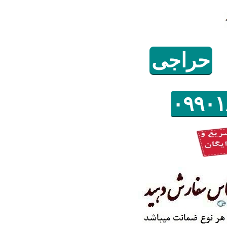
حراجی
۰٩٩۰١