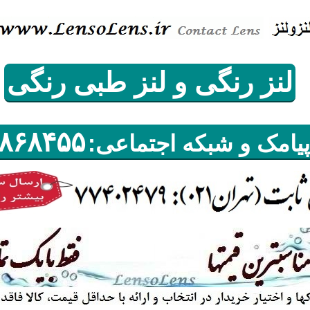
لنز
رنگی و لنز
طبی رنگی
٨۶٨۴۵۵
پیامک و شبکه اجتماعی: